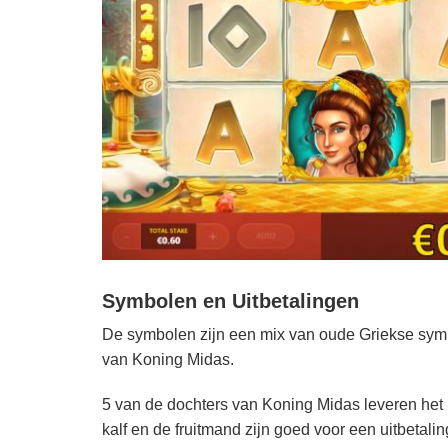
Symbolen en Uitbetalingen
De symbolen zijn een mix van oude Griekse symb
van Koning Midas.
5 van de dochters van Koning Midas leveren het 
kalf en de fruitmand zijn goed voor een uitbetali