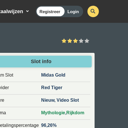
aalwijzen
Registreer
Login
Slot info
Slot info
m Slot
Midas Gold
m Slot
Midas Gold
vider
Red Tiger
vider
Red Tiger
re
Nieuw, Video Slot
re
Nieuw, Video Slot
ema
Mythologie
,
Rijkdom
ema
Mythologie
,
Rijkdom
betalingspercentage
96,26%