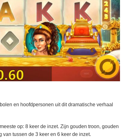
olen en hoofdpersonen uit dit dramatische verhaal
meeste op: 8 keer de inzet. Zijn gouden troon, gouden
ng van tussen de 3 keer en 6 keer de inzet.