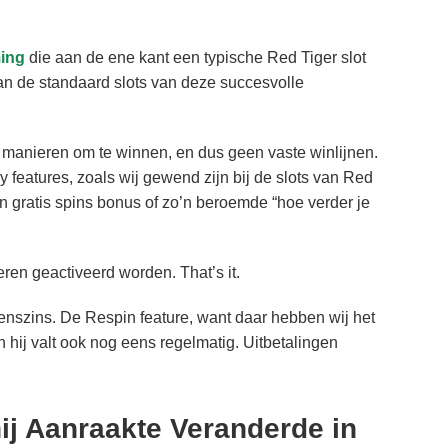
ing
die aan de ene kant een typische Red Tiger slot
van de standaard slots van deze succesvolle
manieren om te winnen, en dus geen vaste winlijnen.
 features, zoals wij gewend zijn bij de slots van Red
n gratis spins bonus of zo’n beroemde “hoe verder je
ren geactiveerd worden. That’s it.
geenszins. De Respin feature, want daar hebben wij het
 hij valt ook nog eens regelmatig. Uitbetalingen
ij Aanraakte Veranderde in