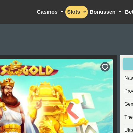
Casinos
Slots
Bonussen
Bet
Bewaar
als
Naa
favoriet
Naa
Pro
Pro
Gen
Gen
Th
Th
Uit