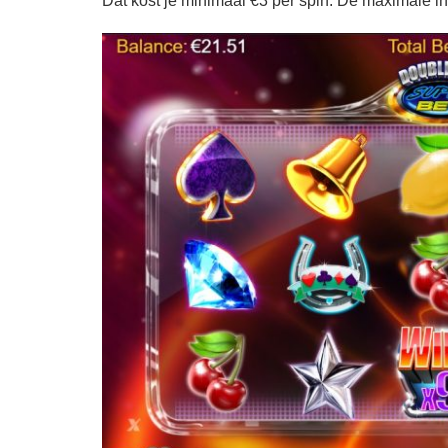
Dat kost je minimaal €3 per spin. De maximale in