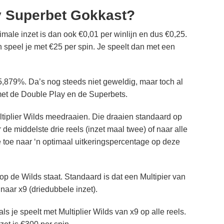
y Superbet Gokkast?
male inzet is dan ook €0,01 per winlijn en dus €0,25.
n speel je met €25 per spin. Je speelt dan met een
,879%. Da’s nog steeds niet geweldig, maar toch al
met de Double Play en de Superbets.
ltiplier Wilds meedraaien. Die draaien standaard op
 de middelste drie reels (inzet maal twee) of naar alle
 je toe naar ‘n optimaal uitkeringspercentage op deze
op de Wilds staat. Standaard is dat een Multipier van
 naar x9 (driedubbele inzet).
s je speelt met Multiplier Wilds van x9 op alle reels.