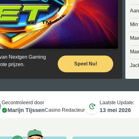
Vari
Aant
Aant
Min
Min
Max
Max
Max
t van Nextgen Gaming
Speel Nu!
Max
ote prijzen.
Jac
Jac
Gecontroleerd door
Laatste Update:
Marijn Tijssen
13 mei 2026
Casino Redacteur