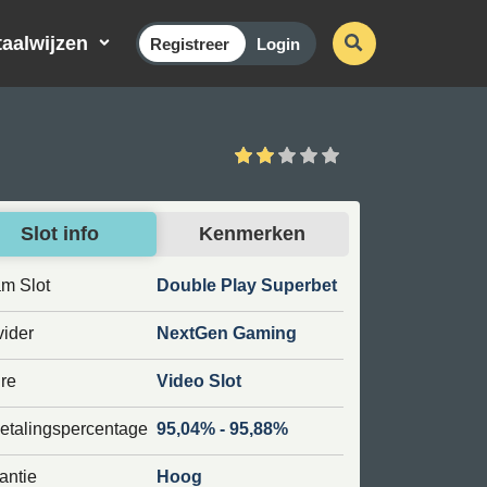
aalwijzen
Registreer
Login
Slot info
Kenmerken
Slot info
Kenmerken
m Slot
Double Play Superbet
ls
5
oplay
Ja
ls
5
m Slot
Double Play Superbet
vider
NextGen Gaming
oplay
Ja
us Spel
Ja
us Spel
Ja
vider
NextGen Gaming
re
Video Slot
e Spins
15
e Spins
15
gressieve Jackpot
Nee
gressieve Jackpot
Nee
re
Video Slot
betalingspercentage
95,04% - 95,88%
ipliers
Ja
ipliers
Ja
ds
Ja
betalingspercentage
95,04% - 95,88%
antie
Hoog
ds
Ja