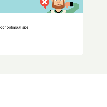
oor optimaal spel