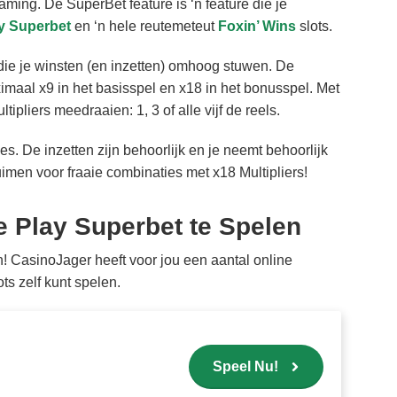
ing. De SuperBet feature is ‘n feature die je
y Superbet
en ‘n hele reutemeteut
Foxin’ Wins
slots.
 die je winsten (en inzetten) omhoog stuwen. De
ximaal x9 in het basisspel en x18 in het bonusspel. Met
pliers meedraaien: 1, 3 of alle vijf de reels.
s. De inzetten zijn behoorlijk en je neemt behoorlijk
uimen voor fraaie combinaties met x18 Multipliers!
 Play Superbet te Spelen
! CasinoJager heeft voor jou een aantal online
ts zelf kunt spelen.
Speel Nu!