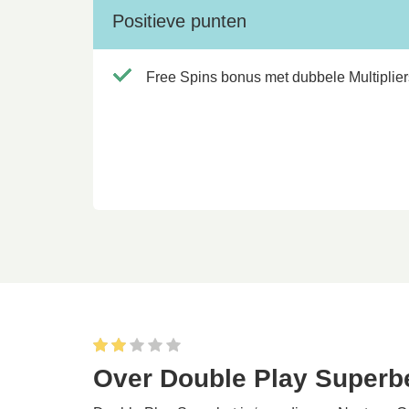
Positieve punten
Free Spins bonus met dubbele Multiplier
Over Double Play Superb