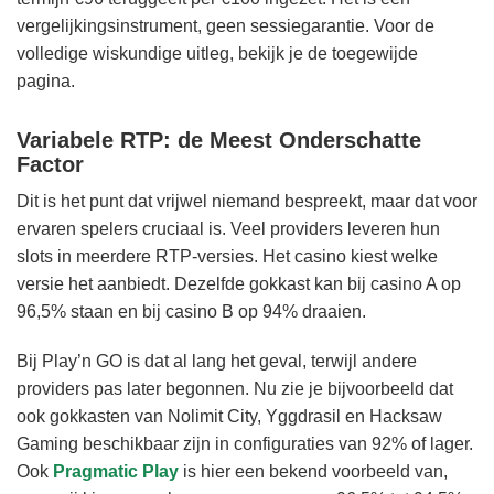
vergelijkingsinstrument, geen sessiegarantie. Voor de
volledige wiskundige uitleg, bekijk je de toegewijde
pagina.
Variabele RTP: de Meest Onderschatte
Factor
Dit is het punt dat vrijwel niemand bespreekt, maar dat voor
ervaren spelers cruciaal is. Veel providers leveren hun
slots in meerdere RTP-versies. Het casino kiest welke
versie het aanbiedt. Dezelfde gokkast kan bij casino A op
96,5% staan en bij casino B op 94% draaien.
Bij Play’n GO is dat al lang het geval, terwijl andere
providers pas later begonnen. Nu zie je bijvoorbeeld dat
ook gokkasten van Nolimit City, Yggdrasil en Hacksaw
Gaming beschikbaar zijn in configuraties van 92% of lager.
Ook
Pragmatic Play
is hier een bekend voorbeeld van,