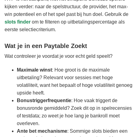
kijken verder: naar de spelstructuur, de provider, het max-
win potentieel en of het spel past bij hun doel. Gebruik de
slots finder
om te filteren op uitbetalingspercentage als
eerste selectiecriterium.
Wat je in een Paytable Zoekt
Wat controleer je voordat je voor echt geld speelt?
Maximale winst
: Hoe groot is de maximale
uitbetaling? Relevant voor sessies met hoge
volatiliteit, want het bepaalt of hoge volatiliteit genoeg
upside heeft.
Bonustriggerfrequentie
: Hoe vaak triggert de
bonusronde gemiddeld? Zoek dit op in spelrecensies
of testdata; zo weet je hoe lang je bankroll moet
overleven.
Ante bet mechanisme
: Sommige slots bieden een