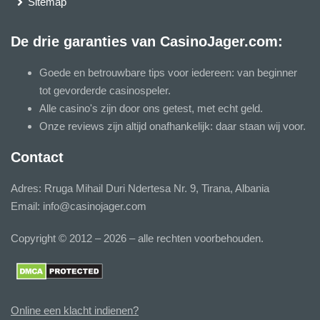
Sitemap
De drie garanties van CasinoJager.com:
Goede en betrouwbare tips voor iedereen: van beginner
tot gevorderde casinospeler.
Alle casino's zijn door ons getest, met echt geld.
Onze reviews zijn altijd onafhankelijk: daar staan wij voor.
Contact
Adres: Rruga Mihail Duri Ndertesa Nr. 9, Tirana, Albania
Email:
info@casinojager.com
Copyright © 2012 – 2026 – alle rechten voorbehouden.
Online een klacht indienen?