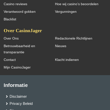
Casino reviews
Hoe wij casino’s beoordelen
Verantwoord gokken
Vergunningen
Blacklist
Over CasinoJager
Over Ons
Redactionele Richtlijnen
Betrouwbaarheid en
Nieuws
transparantie
Contact
Klacht indienen
Mijn CasinoJager
Informatie
Disclaimer
Privacy Beleid