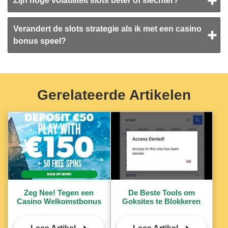
Zijn hoge volatiliteit slots beter of slechter?
Verandert de slots strategie als ik met een casino
bonus speel?
Gerelateerde Artikelen
Zeg Nee! Tegen een
De Beste Tools om
Casino Welkomstbonus
Goksites te Blokkeren