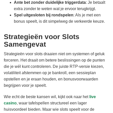
Ante bet zonder duidelijke triggerdata
: Je betaalt
extra zonder te weten wat je ervoor terugkrijgt.
Spel uitgesloten bij rondspelen
: Als je met een
bonus speelt, is dit simpelweg de verkeerde keuze.
Strategieën voor Slots
Samengevat
Strategieën voor slots draaien niet om systemen of geluk
forceren. Het draait om betere beslissingen op de punten
die je wél kunt controleren. De juiste RTP-versie kiezen,
volatiliteit afstemmen op je bankroll, een sessieplan
opstellen en je eraan houden, en bonusvoorwaarden
begrijpen voor je speelt.
Wie echt de beste kansen wil, kijkt ook naar het
live
casino
, waar tafelspellen structureel een lager
huisvoordeel bieden. Maar wie slots speelt voor de