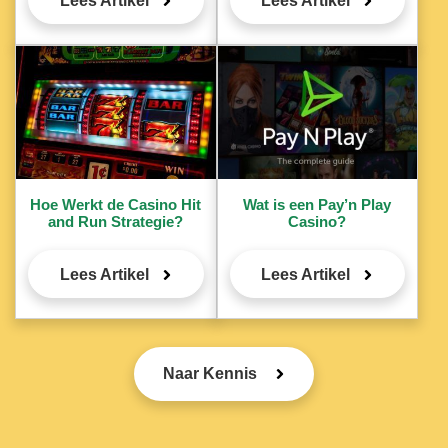
Lees Artikel
Lees Artikel
Hoe Werkt de Casino Hit
Wat is een Pay’n Play
and Run Strategie?
Casino?
Lees Artikel
Lees Artikel
Naar Kennis