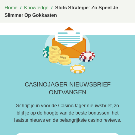
Home
/
Knowledge
/
Slots Strategie: Zo Speel Je
Slimmer Op Gokkasten
CASINOJAGER NIEUWSBRIEF
ONTVANGEN
Schrijf je in voor de CasinoJager nieuwsbrief, zo
blijf je op de hoogte van de beste bonussen, het
laatste nieuws en de belangrijkste casino reviews.