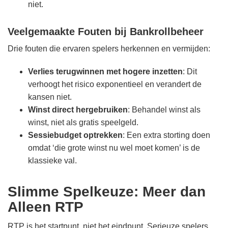
niet.
Veelgemaakte Fouten bij Bankrollbeheer
Drie fouten die ervaren spelers herkennen en vermijden:
Verlies terugwinnen met hogere inzetten
: Dit
verhoogt het risico exponentieel en verandert de
kansen niet.
Winst direct hergebruiken
: Behandel winst als
winst, niet als gratis speelgeld.
Sessiebudget optrekken
: Een extra storting doen
omdat ‘die grote winst nu wel moet komen’ is de
klassieke val.
Slimme Spelkeuze: Meer dan
Alleen RTP
RTP is het startpunt, niet het eindpunt. Serieuze spelers