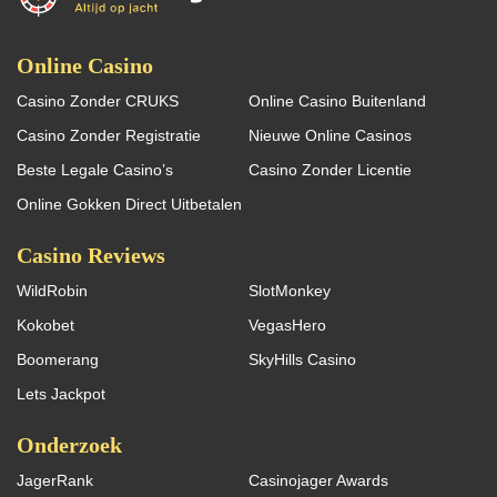
Online Casino
Casino Zonder CRUKS
Online Casino Buitenland
Casino Zonder Registratie
Nieuwe Online Casinos
Beste Legale Casino’s
Casino Zonder Licentie
Online Gokken Direct Uitbetalen
Casino Reviews
WildRobin
SlotMonkey
Kokobet
VegasHero
Boomerang
SkyHills Casino
Lets Jackpot
Onderzoek
JagerRank
Casinojager Awards