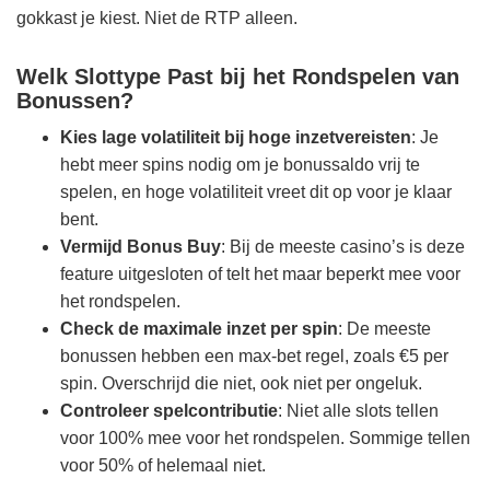
gokkast je kiest. Niet de RTP alleen.
Welk Slottype Past bij het Rondspelen van
Bonussen?
Kies lage volatiliteit bij hoge inzetvereisten
: Je
hebt meer spins nodig om je bonussaldo vrij te
spelen, en hoge volatiliteit vreet dit op voor je klaar
bent.
Vermijd Bonus Buy
: Bij de meeste casino’s is deze
feature uitgesloten of telt het maar beperkt mee voor
het rondspelen.
Check de maximale inzet per spin
: De meeste
bonussen hebben een max-bet regel, zoals €5 per
spin. Overschrijd die niet, ook niet per ongeluk.
Controleer spelcontributie
: Niet alle slots tellen
voor 100% mee voor het rondspelen. Sommige tellen
voor 50% of helemaal niet.