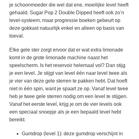
je schoonmoeder die wel dat ene, moeilijke level heeft
gehaald. Sugar Pop 2 Double Dipped heeft ook zo’n
level-systeem, maar progressie boeken gebeurt op
deze gokkast natuurlijk enkel en alleen op basis van
toeval.
Elke gele ster zorgt ervoor dat er wat extra limonade
komt in de grote limonade machine naast het
speelscherm. Is het reservoir helemaal vol? Dan stijg
je een level. Je stijgt van level één naar level twee als
je vier van deze gele sterren te pakken hebt. Dat hoeft
niet in één spin, want je spaart ze op. Vanaf level twee
heb je twee gele sterren nodig om een level te stijgen.
Vanaf het eerste level, krijg je om de vier levels ook
een speciaal snoepje als je een bepaald level hebt
bereikt:
Gumdrop (level 1): deze gumdrop verschijnt in