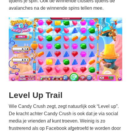
tijdens je spin. Ook de winnende clusters tijdens de
avalanches na de winnende spins tellen mee.
Level Up Trail
Wie Candy Crush zegt, zegt natuurlijk ook “Level up”.
De kracht achter Candy Crush is ook dat je via social
media je vrienden af kunt troeven. Weinig is zo
frustrerend als op Facebook afgetroefd te worden door