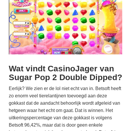
Wat vindt CasinoJager van
Sugar Pop 2 Double Dipped?
Eerlijk? We zien er de lol niet echt van in. Betsoft heeft
zo enorm veel tierelantijnen toevoegd aan deze
gokkast dat de aandacht behoorlijk wordt afgeleid van
hetgeen waar het echt om gaat. Dat is winnen. Het
uitkeringspercentage van deze gokkast is volgens
Betsoft 96,42%, maar dat is door geen enkele