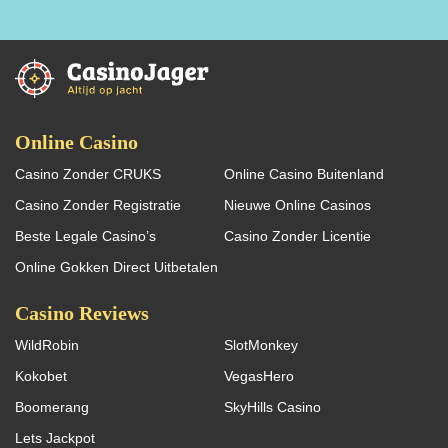
Online Casino
Casino Zonder CRUKS
Online Casino Buitenland
Casino Zonder Registratie
Nieuwe Online Casinos
Beste Legale Casino’s
Casino Zonder Licentie
Online Gokken Direct Uitbetalen
Casino Reviews
WildRobin
SlotMonkey
Kokobet
VegasHero
Boomerang
SkyHills Casino
Lets Jackpot