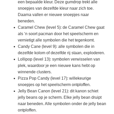
een bepaalde kleur. Deze gumdrop trekt alle
snoepjes van dezelfde kleur naar zich toe.
Daarna vallen er nieuwe snoepjes naar
beneden.
Caramel Chew (level 5): de Caramel Chew gaat
als ‘n soort pacman door het speelscherm en
vernietigt alle symbolen die het tegenkomt.
Candy Cane (level 9): alle symbolen die in
dezelfde kolom of dezelfde rij staan, exploderen.
Lollipop (level 13): symbolen verwisselen van
plek, waardoor je een nieuwe kans hebt op
winnende clusters.
Pizza Pop Candy (level 17): willekeurige
snoepjes op het speelscherm ontploffen.
Jelly Bean Canon (level 21): dit kanon schiet
jelly beans op je scherm. Elke jelly bean druipt
naar beneden. Alle symbolen onder de jelly bean
ontploffen.