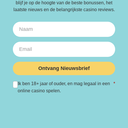
blijf je op de hoogte van de beste bonussen, het
laatste nieuws en de belangrijkste casino reviews.
Ontvang Nieuwsbrief
Ik ben 18+ jaar of ouder, en mag legaal in een
*
online casino spelen.