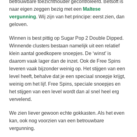
betrouwbare toezichthouder gecontroleerd. Betsoft is
naar eigen zeggen bezig met een
Maltese
vergunning
. Wij zijn van het principe: eerst zien, dan
geloven.
Winnen is best pittig op Sugar Pop 2 Double Dipped.
Winnende clusters bestaan namelijk uit een relatief
klein aantal goedkopere snoepjes. De ‘winst’ is
daarom vaak lager dan de inzet. Ook de Free Spins
leveren vaak bijzonder weinig op. Het stijgen van een
level heeft, behalve dat je een speciaal snoepje krijgt,
weinig om het lijf. Free Spins, speciale snoepjes en
het stijgen van een level wordt dan al snel heel erg
vervelend.
We zien liever gewoon echte gokkasten. Als het even
kan, ook nog voorzien van een betrouwbare
vergunning.