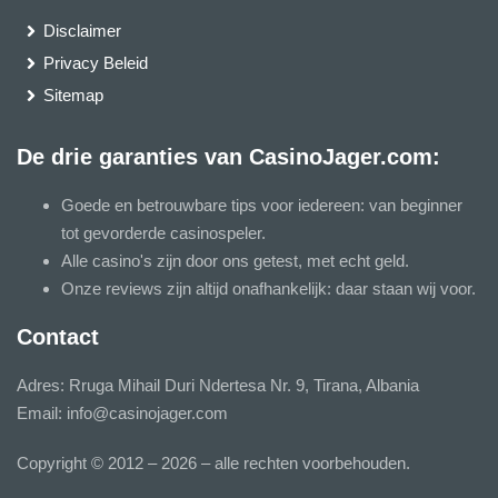
Disclaimer
Privacy Beleid
Sitemap
De drie garanties van CasinoJager.com:
Goede en betrouwbare tips voor iedereen: van beginner
tot gevorderde casinospeler.
Alle casino's zijn door ons getest, met echt geld.
Onze reviews zijn altijd onafhankelijk: daar staan wij voor.
Contact
Adres: Rruga Mihail Duri Ndertesa Nr. 9, Tirana, Albania
Email:
info@casinojager.com
Copyright © 2012 – 2026 – alle rechten voorbehouden.