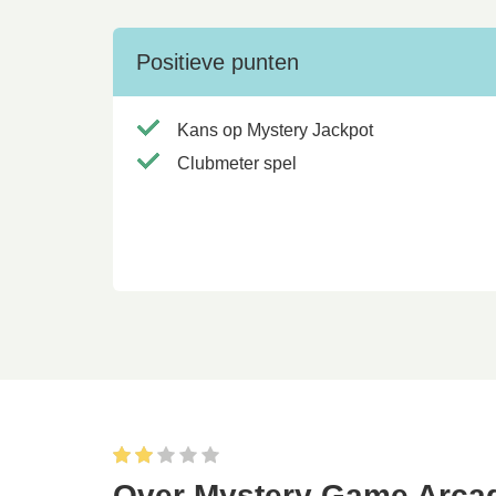
Positieve punten
Kans op Mystery Jackpot
Clubmeter spel
Over Mystery Game Arca