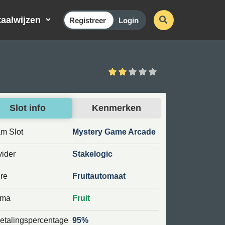
aalwijzen
Registreer
Login
Slot info
Kenmerken
Slot info
Kenmerken
m Slot
Mystery Game Arcade
ls
3
ls
3
m Slot
Mystery Game Arcade
oplay
Ja
vider
Stakelogic
oplay
Ja
us Spel
Nee
us Spel
Nee
vider
Stakelogic
re
Fruitautomaat
gressieve Jackpot
Ja
gressieve Jackpot
Ja
ipliers
Nee
re
Fruitautomaat
ema
Fruit
ds
Nee
ipliers
Nee
ema
Fruit
betalingspercentage
95%