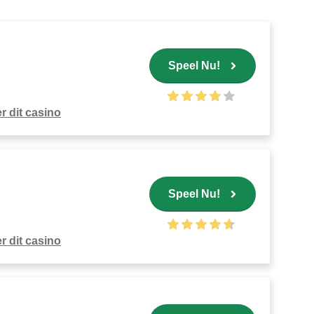
Speel Nu!
r dit casino
Speel Nu!
r dit casino