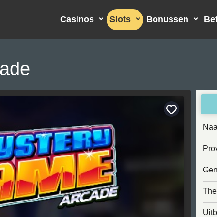
Casinos
Slots
Bonussen
Bet
cade
Bewaar
als
Naa
favoriet
Ree
Ree
Naa
Aut
Pro
Aut
Bon
Bon
Pro
Gen
Pro
Pro
Mult
Gen
Th
Wil
Mult
Th
Uit