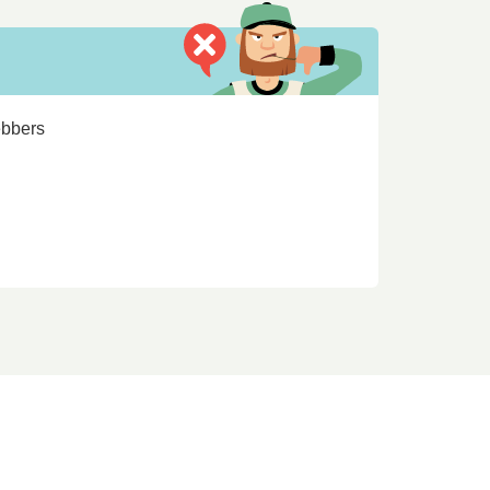
ebbers