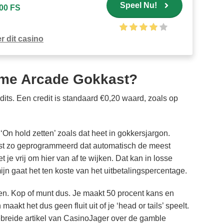
Speel Nu!
100 FS
r dit casino
ame Arcade Gokkast?
its. Een credit is standaard €0,20 waard, zoals op
. ‘On hold zetten’ zoals dat heet in gokkersjargon.
st zo geprogrammeerd dat automatisch de meest
 je vrij om hier van af te wijken. Dat kan in losse
jn gaat het ten koste van het uitbetalingspercentage.
len. Kop of munt dus. Je maakt 50 procent kans en
maakt het dus geen fluit uit of je ‘head or tails’ speelt.
gebreide artikel van CasinoJager over de gamble