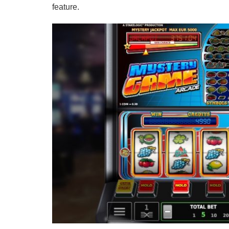
feature.