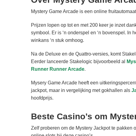
Mystery Game Arcade is een online fruitautomaat
Prijzen lopen op tot en met 200 keer je inzet dan
symbool. Er is ‘n onderspel en ‘n bovenspel. In 
winkans ‘n stuk omhoog.
Na de Deluxe en de Quattro-versies, komt Stakel
Eerder lanceerde Stakelogic bijvoorbeeld al
Mys
Runner Runner Arcade
.
Mysery Game Arcade heeft een uitkeringspercenta
jackpot, maar in vergelijking met gokhallen als
J
hoofdprijs.
Beste Casino’s om Myste
Zelf proberen om de Mystery Jackpot te pakken
online slots bij deze casino’s.