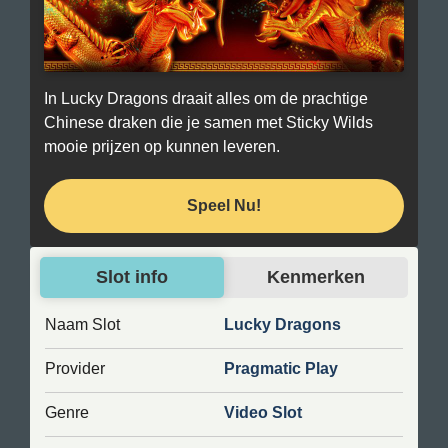
In Lucky Dragons draait alles om de prachtige
Chinese draken die je samen met Sticky Wilds
mooie prijzen op kunnen leveren.
Speel Nu!
Slot info
Kenmerken
Reels
5
Naam Slot
Lucky Dragons
Autoplay
Ja
Bonus Spel
Ja
Provider
Pragmatic Play
Free Spins
6
Progressieve Jackpot
Nee
Genre
Video Slot
Multipliers
Nee