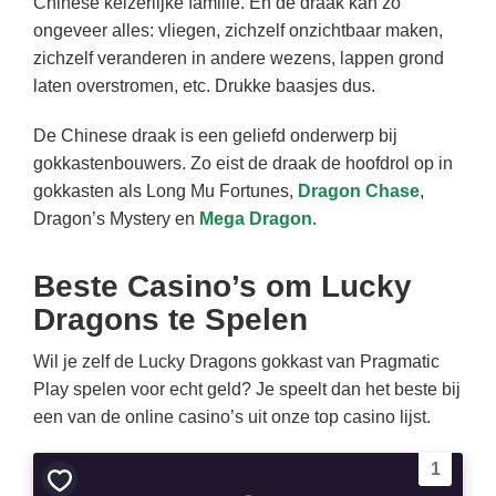
Chinese keizerlijke familie. En de draak kan zo
ongeveer alles: vliegen, zichzelf onzichtbaar maken,
zichzelf veranderen in andere wezens, lappen grond
laten overstromen, etc. Drukke baasjes dus.
De Chinese draak is een geliefd onderwerp bij
gokkastenbouwers. Zo eist de draak de hoofdrol op in
gokkasten als Long Mu Fortunes,
Dragon Chase
,
Dragon’s Mystery en
Mega Dragon
.
Beste Casino’s om Lucky
Dragons te Spelen
Wil je zelf de Lucky Dragons gokkast van Pragmatic
Play spelen voor echt geld? Je speelt dan het beste bij
een van de online casino’s uit onze top casino lijst.
1
Bewaar