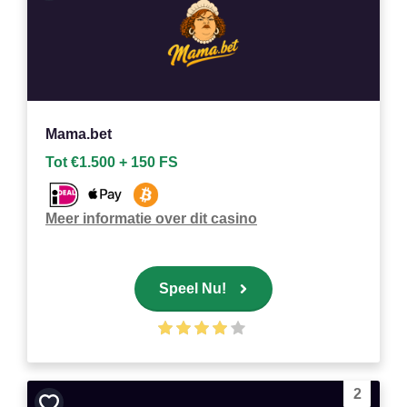
als
favoriet
Mama.bet
Tot €1.500 + 150 FS
Meer informatie over dit casino
Speel Nu!
2