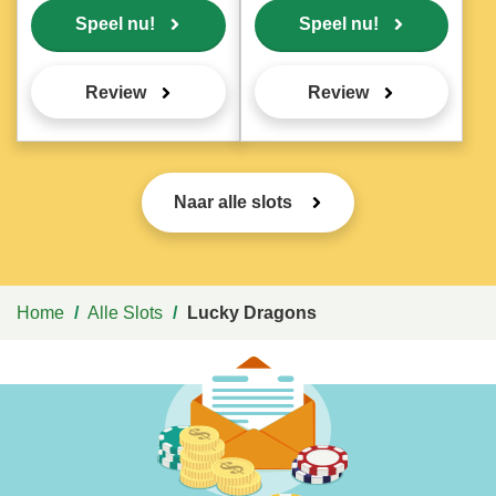
Speel nu!
Speel nu!
Review
Review
Naar alle slots
Home
/
Alle Slots
/
Lucky Dragons