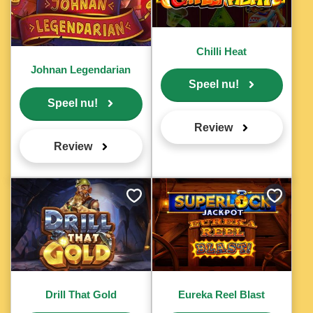
Chilli Heat
Johnan Legendarian
Speel nu!
Speel nu!
Review
Review
Bewaar
Bewaar
als
als
favoriet
favoriet
Drill That Gold
Eureka Reel Blast