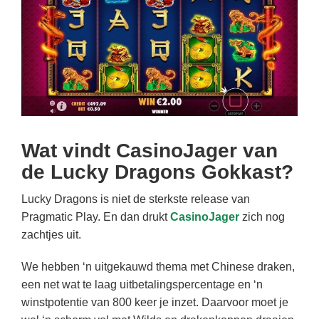
Wat vindt CasinoJager van
de Lucky Dragons Gokkast?
Lucky Dragons is niet de sterkste release van
Pragmatic Play. En dan drukt
CasinoJager
zich nog
zachtjes uit.
We hebben ‘n uitgekauwd thema met Chinese draken,
een net wat te laag uitbetalingspercentage en ‘n
winstpotentie van 800 keer je inzet. Daarvoor moet je