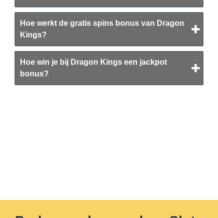
Hoe werkt de gratis spins bonus van Dragon
Kings?
Hoe win je bij Dragon Kings een jackpot
bonus?