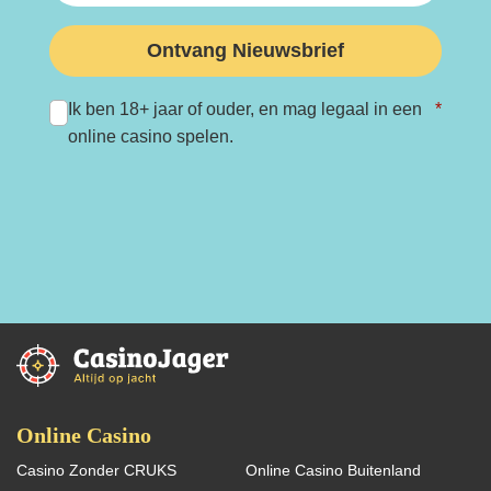
Ontvang Nieuwsbrief
Ik ben 18+ jaar of ouder, en mag legaal in een
*
online casino spelen.
Online Casino
Casino Zonder CRUKS
Online Casino Buitenland