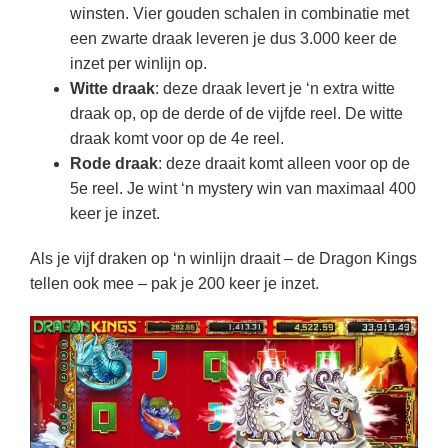
winsten. Vier gouden schalen in combinatie met
een zwarte draak leveren je dus 3.000 keer de
inzet per winlijn op.
Witte draak
: deze draak levert je ‘n extra witte
draak op, op de derde of de vijfde reel. De witte
draak komt voor op de 4e reel.
Rode draak
: deze draait komt alleen voor op de
5e reel. Je wint ‘n mystery win van maximaal 400
keer je inzet.
Als je vijf draken op ‘n winlijn draait – de Dragon Kings
tellen ook mee – pak je 200 keer je inzet.