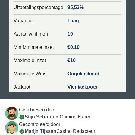
Uitbetalingspercentage
95,53%
Variantie
Laag
Aantal winlijnen
10
Min Minimale Inzet
€0,10
Maximale Inzet
€10
Maximale Winst
Ongelimiteerd
Jackpot
Vier jackpots
Geschreven door
Stijn Schouten
iGaming Expert
Gecontroleerd door
Marijn Tijssen
Casino Redacteur