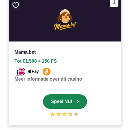
1
Bewaar
als
favoriet
Mama.bet
Tot €1.500 + 150 FS
Meer informatie over dit casino
Speel Nu!