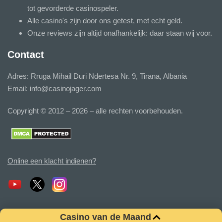
tot gevorderde casinospeler.
Alle casino's zijn door ons getest, met echt geld.
Onze reviews zijn altijd onafhankelijk: daar staan wij voor.
Contact
Adres: Rruga Mihail Duri Ndertesa Nr. 9, Tirana, Albania
Email:
info@casinojager.com
Copyright © 2012 – 2026 – alle rechten voorbehouden.
Online een klacht indienen?
Casino van de Maand