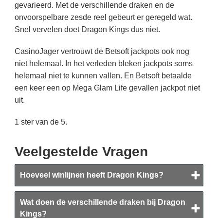
gevarieerd. Met de verschillende draken en de
onvoorspelbare zesde reel gebeurt er geregeld wat.
Snel vervelen doet Dragon Kings dus niet.
CasinoJager vertrouwt de Betsoft jackpots ook nog
niet helemaal. In het verleden bleken jackpots soms
helemaal niet te kunnen vallen. En Betsoft betaalde
een keer een op Mega Glam Life gevallen jackpot niet
uit.
1 ster van de 5.
Veelgestelde Vragen
Hoeveel winlijnen heeft Dragon Kings?
Wat doen de verschillende draken bij Dragon
Kings?