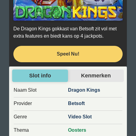
De Dragon Kings gokkast van Betsoft zit vol met
extra features en biedt kans op 4 jackpots.
Speel Nu!
Slot info
Kenmerken
Reels
5
Naam Slot
Dragon Kings
Autoplay
Ja
Bonus Spel
Ja
Provider
Betsoft
Free Spins
30
Progressieve Jackpot
Ja
Genre
Video Slot
Multipliers
Ja
Wilds
Ja
Thema
Oosters