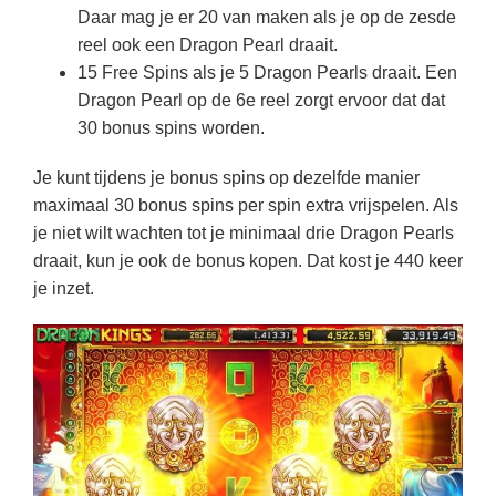
Daar mag je er 20 van maken als je op de zesde
reel ook een Dragon Pearl draait.
15 Free Spins als je 5 Dragon Pearls draait. Een
Dragon Pearl op de 6e reel zorgt ervoor dat dat
30 bonus spins worden.
Je kunt tijdens je bonus spins op dezelfde manier
maximaal 30 bonus spins per spin extra vrijspelen. Als
je niet wilt wachten tot je minimaal drie Dragon Pearls
draait, kun je ook de bonus kopen. Dat kost je 440 keer
je inzet.