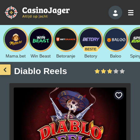
BESTE
Mama.bet
Win Beast
Betoranje
Betory
Baloo
Spin
Diablo Reels
Bewaar
als
favoriet