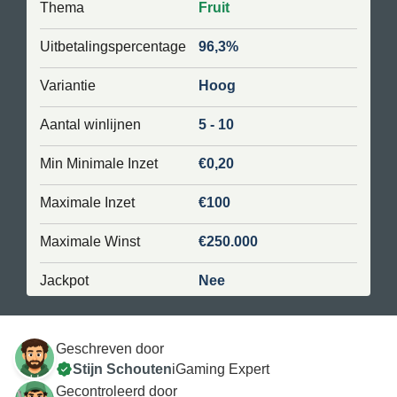
Wilds
Ja
Thema
Fruit
Uitbetalingspercentage
96,3%
Variantie
Hoog
Aantal winlijnen
5 - 10
Min Minimale Inzet
€0,20
Maximale Inzet
€100
Maximale Winst
€250.000
Jackpot
Nee
Geschreven door
Stijn Schouten
iGaming Expert
Gecontroleerd door