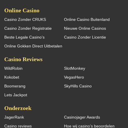
Online Casino
Casino Zonder CRUKS
Online Casino Buitenland
Casino Zonder Registratie
Nieuwe Online Casinos
Beste Legale Casino’s
Casino Zonder Licentie
Online Gokken Direct Uitbetalen
Casino Reviews
WildRobin
SlotMonkey
Kokobet
VegasHero
Boomerang
SkyHills Casino
Lets Jackpot
Onderzoek
JagerRank
Casinojager Awards
Casino reviews
Hoe wij casino’s beoordelen