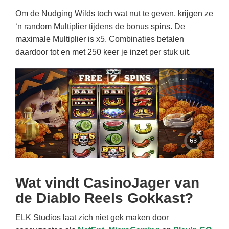
Om de Nudging Wilds toch wat nut te geven, krijgen ze
‘n random Multiplier tijdens de bonus spins. De
maximale Multiplier is x5. Combinaties betalen
daardoor tot en met 250 keer je inzet per stuk uit.
Wat vindt CasinoJager van
de Diablo Reels Gokkast?
ELK Studios laat zich niet gek maken door