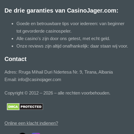
De drie garanties van CasinoJager.com:
Goede en betrouwbare tips voor iedereen: van beginner
tot gevorderde casinospeler.
Alle casino's zijn door ons getest, met echt geld.
Onze reviews zijn altijd onafhankelijk: daar staan wij voor.
Contact
Adres: Rruga Mihail Duri Ndertesa Nr. 9, Tirana, Albania
Email:
info@casinojager.com
Copyright © 2012 – 2026 – alle rechten voorbehouden.
Online een klacht indienen?