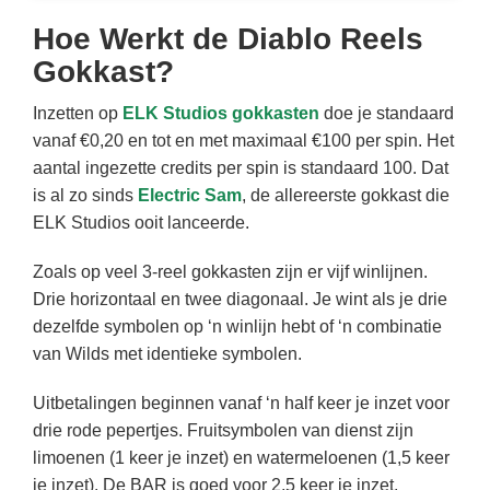
Hoe Werkt de Diablo Reels
Gokkast?
Inzetten op
ELK Studios gokkasten
doe je standaard
vanaf €0,20 en tot en met maximaal €100 per spin. Het
aantal ingezette credits per spin is standaard 100. Dat
is al zo sinds
Electric Sam
, de allereerste gokkast die
ELK Studios ooit lanceerde.
Zoals op veel 3-reel gokkasten zijn er vijf winlijnen.
Drie horizontaal en twee diagonaal. Je wint als je drie
dezelfde symbolen op ‘n winlijn hebt of ‘n combinatie
van Wilds met identieke symbolen.
Uitbetalingen beginnen vanaf ‘n half keer je inzet voor
drie rode pepertjes. Fruitsymbolen van dienst zijn
limoenen (1 keer je inzet) en watermeloenen (1,5 keer
je inzet). De BAR is goed voor 2,5 keer je inzet,