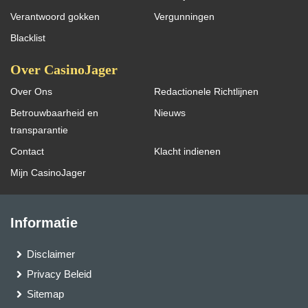
Verantwoord gokken
Vergunningen
Blacklist
Over CasinoJager
Over Ons
Redactionele Richtlijnen
Betrouwbaarheid en
Nieuws
transparantie
Contact
Klacht indienen
Mijn CasinoJager
Informatie
Disclaimer
Privacy Beleid
Sitemap