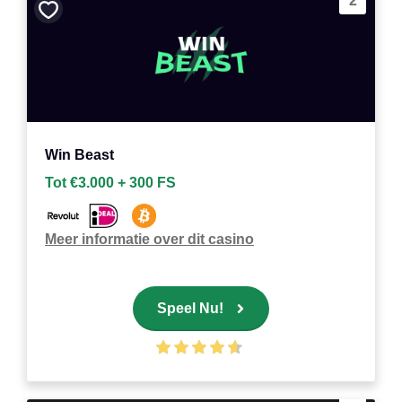
2
Bewaar
als
favoriet
Win Beast
Tot €3.000 + 300 FS
Meer informatie over dit casino
Speel Nu!