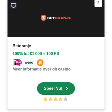
3
Bewaar
als
favoriet
Betoranje
100% tot €1.000 + 100 FS
Meer informatie over dit casino
Speel Nu!