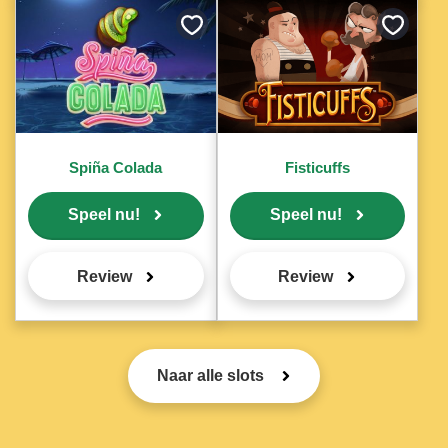
Bewaar
Bewaar
als
als
favoriet
favoriet
Spiña Colada
Fisticuffs
Speel nu!
Speel nu!
Review
Review
Naar alle slots