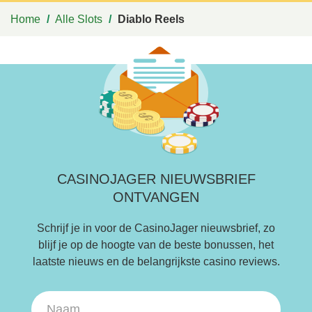
Home
/
Alle Slots
/
Diablo Reels
CASINOJAGER NIEUWSBRIEF
ONTVANGEN
Schrijf je in voor de CasinoJager nieuwsbrief, zo
blijf je op de hoogte van de beste bonussen, het
laatste nieuws en de belangrijkste casino reviews.