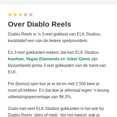
Over Diablo Reels
Diablo Reels is ‘n 3-reel gokkast van ELK Studios,
kwalitatief een van de betere spelproviders.
En 3-reel gokkasten maken, dat kan ELK Studios.
Ivanhoe
,
Vegas Diamonds
en
Joker Gems
zijn
bijvoorbeeld prima 3-reel gokkasten van de hand van
ELK.
Per (bonus) spin kun je er tot en met 2.500 keer je
inzet uit trekken. En dat doe je allemaal tegen ‘n keurig
uitbetalingspercentage van 96,3%.
Zoals met veel ELK Studios gokkasten is het ook bij
Diablo Reels ‘alles of niets’. Als het meezit, pak je