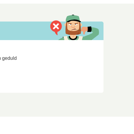
n geduld