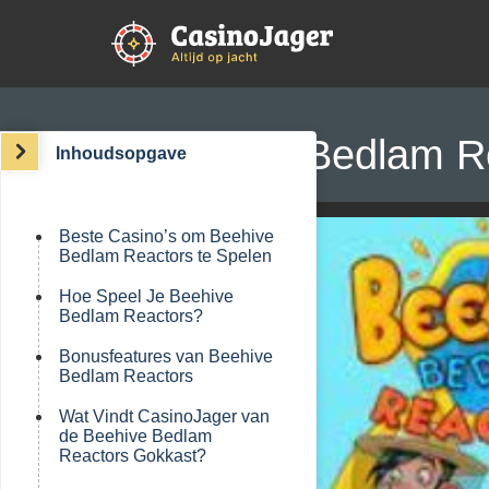
Beehive Bedlam R
Inhoudsopgave
Beste Casino’s om Beehive
Bedlam Reactors te Spelen
Hoe Speel Je Beehive
Bedlam Reactors?
Bonusfeatures van Beehive
Bedlam Reactors
Wat Vindt CasinoJager van
de Beehive Bedlam
Reactors Gokkast?