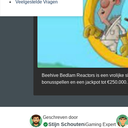
Veelgestelde Vragen
Beehive Bedlam Reactors is een vrolijke sl
bonusspellen en een jackpot tot €250.000.
Geschreven door
Stijn Schouten
iGaming Expert