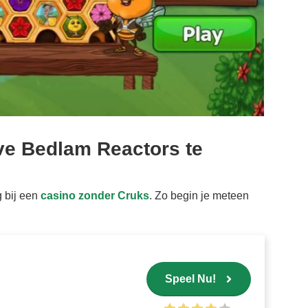
ve Bedlam Reactors te
g bij een
casino zonder Cruks
. Zo begin je meteen
Speel Nu!