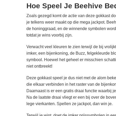
Hoe Speel Je Beehive Be
Zoals gezegd komt de actie van deze gokkast doo
je telkens weer maakt op die mega jackpot. Bee
de honinggraad, en de winnende symbolen worden
totdat je wins voorbij zijn.
Verwacht veel kleuren te zien terwijl de bij vrol
imker, een bijenkoning, de Buzz, felgekleurde bl
symbool. Hoewel het geheel er misschien schattig
niet ontbreekt!
Deze gokkast speel je dus niet met de alom beke
die elkaar verbinden in het raster van de bijenkorf
Daarnaast is er een gratis draai functie waarbij 
Na de laatste draai vliegt er een bij over de bove
lege vierkanten. Spellen ze jackpot, dan win je.
Terwijl je wint, doet de imker prijssymbolen in 