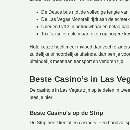
De Deuce bus rijdt de volledige lengte van 
De Las Vegas Monorail rijdt aan de achterk
Uber en Lyft zijn betrouwbaar en betaalbaar
Taxi’s zijn er ook, maar reken op hogere k
Hotelkeuze heeft meer invloed dan veel reizigers b
zuidelijke of noordelijke uiteinde, dan ben je v
uiteindelijk meer aan transport en verloren tijd.
Beste Casino’s in Las Ve
De casino’s in Las Vegas zijn op te delen in twe
lees je hier:
Beste Casino’s op de Strip
De Strip heeft tientallen casino’s. Een handvol spr