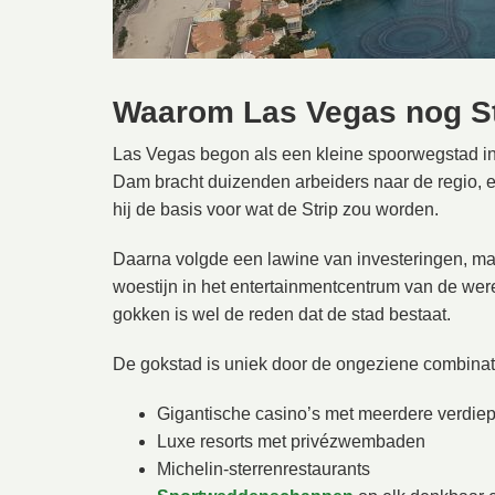
Waarom Las Vegas nog St
Las Vegas begon als een kleine spoorwegstad in
Dam bracht duizenden arbeiders naar de regio,
hij de basis voor wat de Strip zou worden.
Daarna volgde een lawine van investeringen, maf
woestijn in het entertainmentcentrum van de were
gokken is wel de reden dat de stad bestaat.
De gokstad is uniek door de ongeziene combinati
Gigantische casino’s met meerdere verdie
Luxe resorts met privézwembaden
Michelin-sterrenrestaurants