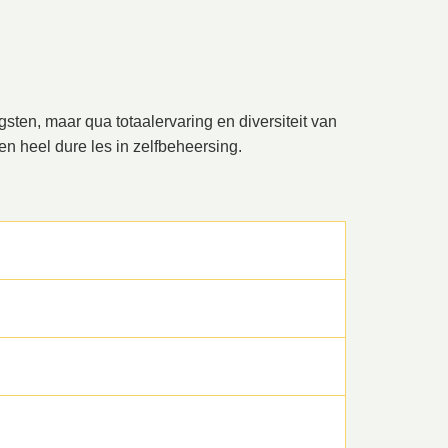
ten, maar qua totaalervaring en diversiteit van
n heel dure les in zelfbeheersing.