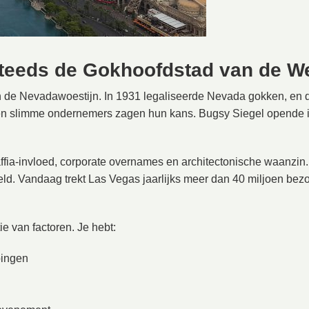
eeds de Gokhoofdstad van de We
 de Nevadawoestijn. In 1931 legaliseerde Nevada gokken, en d
 en slimme ondernemers zagen hun kans. Bugsy Siegel opende 
fia-invloed, corporate overnames en architectonische waanzin.
ld. Vandaag trekt Las Vegas jaarlijks meer dan 40 miljoen bezo
e van factoren. Je hebt:
pingen