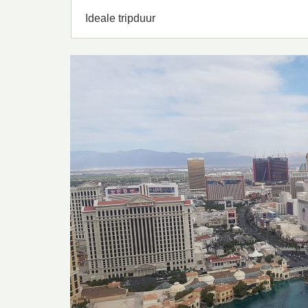
Las Vegas, de Stad Waar
Ideale tripduur
Alles Mogelijk is
Veelgestelde Vragen over
Las Vegas