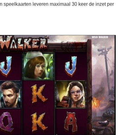
en speelkaarten leveren maximaal 30 keer de inzet per