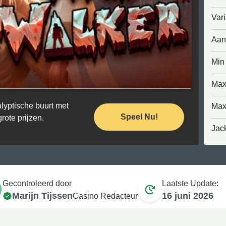
Wil
Uit
Vari
Vari
Aant
Aant
Min
Min
Max
Max
lyptische buurt met
Max
Speel Nu!
rote prijzen.
Max
Jac
Jac
Gecontroleerd door
Laatste Update:
Marijn Tijssen
16 juni 2026
Casino Redacteur