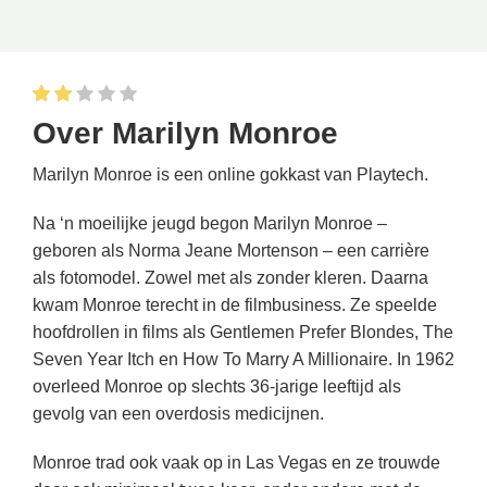
Over Marilyn Monroe
Marilyn Monroe is een online gokkast van Playtech.
Na ‘n moeilijke jeugd begon Marilyn Monroe –
geboren als Norma Jeane Mortenson – een carrière
als fotomodel. Zowel met als zonder kleren. Daarna
kwam Monroe terecht in de filmbusiness. Ze speelde
hoofdrollen in films als Gentlemen Prefer Blondes, The
Seven Year Itch en How To Marry A Millionaire. In 1962
overleed Monroe op slechts 36-jarige leeftijd als
gevolg van een overdosis medicijnen.
Monroe trad ook vaak op in Las Vegas en ze trouwde