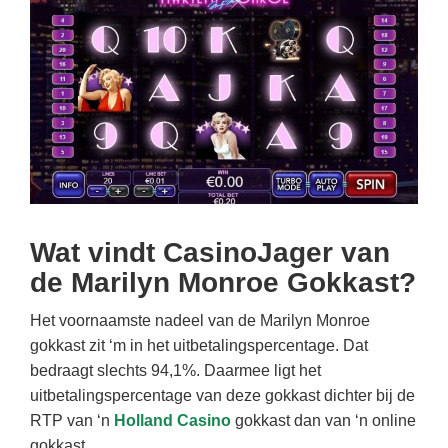
Wat vindt CasinoJager van
de Marilyn Monroe Gokkast?
Het voornaamste nadeel van de Marilyn Monroe
gokkast zit ‘m in het uitbetalingspercentage. Dat
bedraagt slechts 94,1%. Daarmee ligt het
uitbetalingspercentage van deze gokkast dichter bij de
RTP van ‘n
Holland Casino
gokkast dan van ‘n online
gokkast.