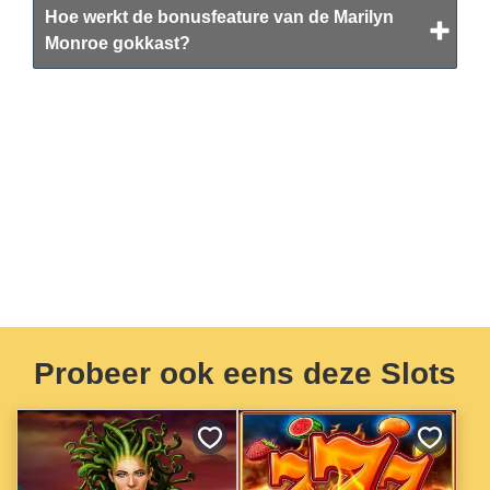
Hoe werkt de bonusfeature van de Marilyn
Monroe gokkast?
Probeer ook eens deze Slots
Bewaar
Bewaar
als
als
favoriet
favoriet