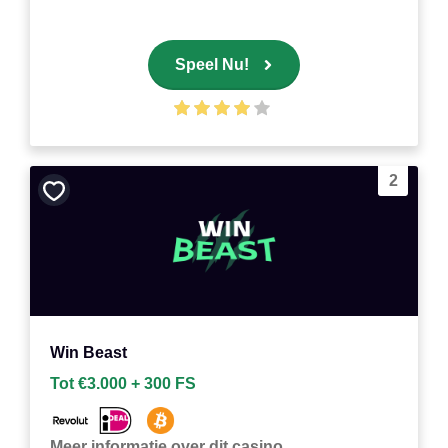
Speel Nu!
2
Bewaar
als
favoriet
Win Beast
Tot €3.000 + 300 FS
Meer informatie over dit casino