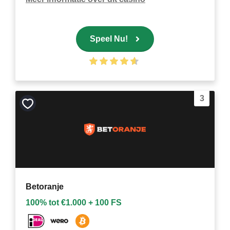
Speel Nu!
3
Bewaar
als
favoriet
Betoranje
100% tot €1.000 + 100 FS