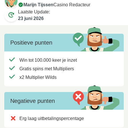
Marijn Tijssen
Casino Redacteur
Laatste Update:
23 juni 2026
Positieve punten
Win tot 100.000 keer je inzet
Gratis spins met Multipliers
x2 Multiplier Wilds
Negatieve punten
Erg laag uitbetalingspercentage