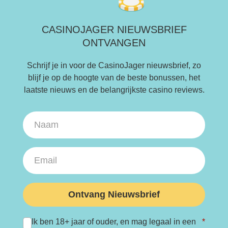
CASINOJAGER NIEUWSBRIEF
ONTVANGEN
Schrijf je in voor de CasinoJager nieuwsbrief, zo
blijf je op de hoogte van de beste bonussen, het
laatste nieuws en de belangrijkste casino reviews.
Ontvang Nieuwsbrief
Ik ben 18+ jaar of ouder, en mag legaal in een
*