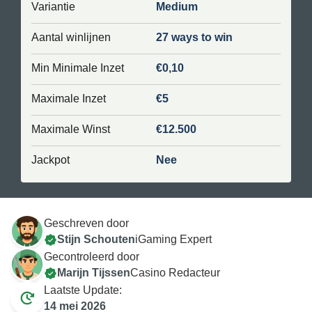
Variantie
Medium
Aantal winlijnen
27 ways to win
Min Minimale Inzet
€0,10
Maximale Inzet
€5
Maximale Winst
€12.500
Jackpot
Nee
Geschreven door
Stijn Schouten
iGaming Expert
Gecontroleerd door
Marijn Tijssen
Casino Redacteur
Laatste Update:
14 mei 2026