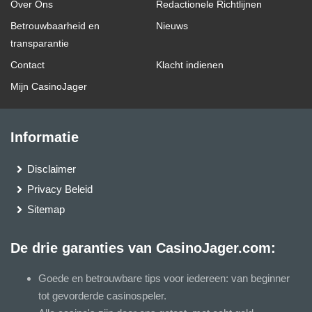
Over Ons
Redactionele Richtlijnen
Betrouwbaarheid en
Nieuws
transparantie
Contact
Klacht indienen
Mijn CasinoJager
Informatie
Disclaimer
Privacy Beleid
Sitemap
De drie garanties van CasinoJager.com:
Goede en betrouwbare tips voor iedereen: van beginner
tot gevorderde casinospeler.