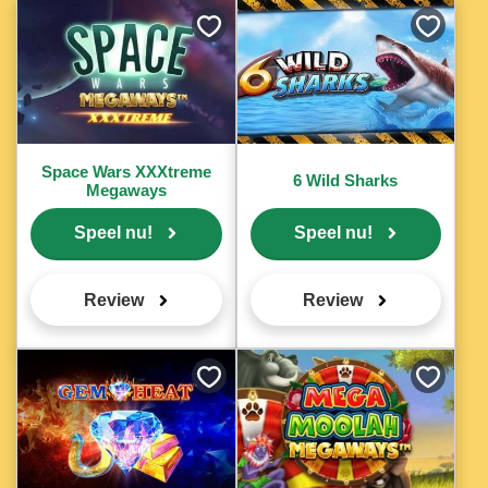
Bewaar
Bewaar
als
als
favoriet
favoriet
Space Wars XXXtreme
6 Wild Sharks
Megaways
Speel nu!
Speel nu!
Review
Review
Bewaar
Bewaar
als
als
favoriet
favoriet