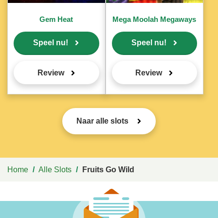
Gem Heat
Mega Moolah Megaways
Speel nu!
Speel nu!
Review
Review
Naar alle slots
Home
/
Alle Slots
/
Fruits Go Wild