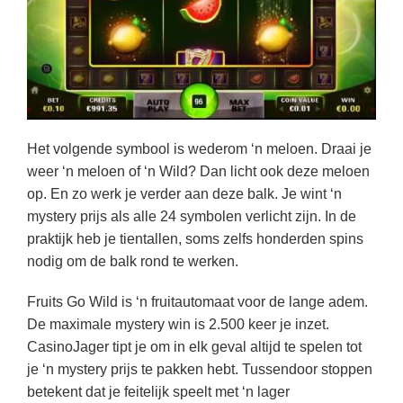
Het volgende symbool is wederom ‘n meloen. Draai je
weer ‘n meloen of ‘n Wild? Dan licht ook deze meloen
op. En zo werk je verder aan deze balk. Je wint ‘n
mystery prijs als alle 24 symbolen verlicht zijn. In de
praktijk heb je tientallen, soms zelfs honderden spins
nodig om de balk rond te werken.
Fruits Go Wild is ‘n fruitautomaat voor de lange adem.
De maximale mystery win is 2.500 keer je inzet.
CasinoJager tipt je om in elk geval altijd te spelen tot
je ‘n mystery prijs te pakken hebt. Tussendoor stoppen
betekent dat je feitelijk speelt met ‘n lager