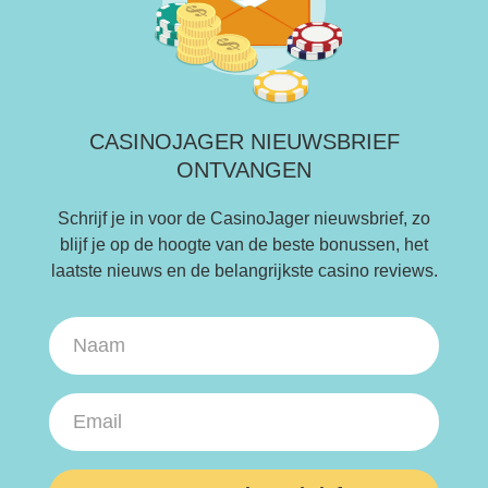
CASINOJAGER NIEUWSBRIEF
ONTVANGEN
Schrijf je in voor de CasinoJager nieuwsbrief, zo
blijf je op de hoogte van de beste bonussen, het
laatste nieuws en de belangrijkste casino reviews.