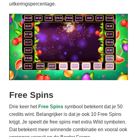
uitkeringspercentage.
Free Spins
Drie keer het
Free Spins
symbool betekent dat je 50
credits wint. Belangrijker is dat je ook 10 Free Spins
krijgt. Je speelt de free spins met extra Wild symbolen.
Dat betekent meer winnende combinatie en vooral ook