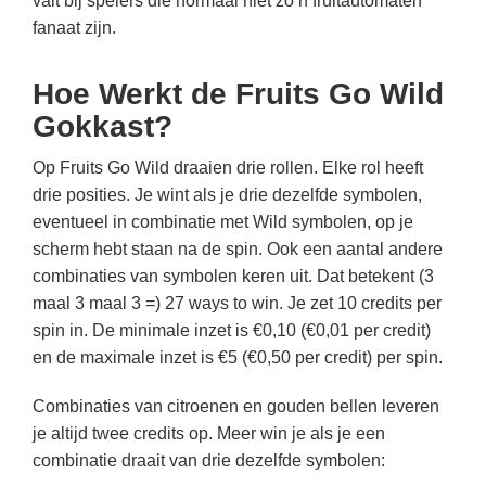
valt bij spelers die normaal niet zo’n fruitautomaten
fanaat zijn.
Hoe Werkt de Fruits Go Wild
Gokkast?
Op Fruits Go Wild draaien drie rollen. Elke rol heeft
drie posities. Je wint als je drie dezelfde symbolen,
eventueel in combinatie met Wild symbolen, op je
scherm hebt staan na de spin. Ook een aantal andere
combinaties van symbolen keren uit. Dat betekent (3
maal 3 maal 3 =) 27 ways to win. Je zet 10 credits per
spin in. De minimale inzet is €0,10 (€0,01 per credit)
en de maximale inzet is €5 (€0,50 per credit) per spin.
Combinaties van citroenen en gouden bellen leveren
je altijd twee credits op. Meer win je als je een
combinatie draait van drie dezelfde symbolen: