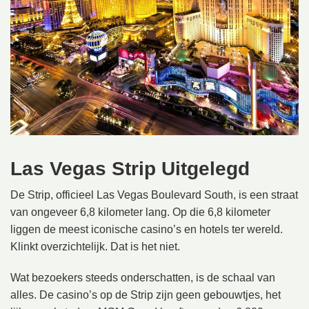
Las Vegas Strip Uitgelegd
De Strip, officieel Las Vegas Boulevard South, is een straat
van ongeveer 6,8 kilometer lang. Op die 6,8 kilometer
liggen de meest iconische casino’s en hotels ter wereld.
Klinkt overzichtelijk. Dat is het niet.
Wat bezoekers steeds onderschatten, is de schaal van
alles. De casino’s op de Strip zijn geen gebouwtjes, het