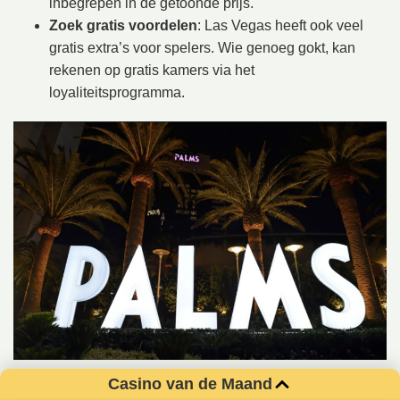
inbegrepen in de getoonde prijs.
Zoek gratis voordelen
: Las Vegas heeft ook veel
gratis extra’s voor spelers. Wie genoeg gokt, kan
rekenen op gratis kamers via het
loyaliteitsprogramma.
Casino van de Maand