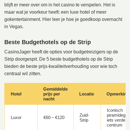
blijft er meer over om in het casino te verspelen. Het is
maar wat je voorkeur heeft: een luxe hotel of meer
gokentertainment. Hier leer je hoe je goedkoop overnacht
in Vegas.
Beste Budgethotels op de Strip
CasinoJager heeft de opties voor budgetreizigers op de
Strip doorgespit. De 5 beste budgethotels op de Strip
bieden de beste prijs-kwaliteitverhouding voor wie toch
centraal wil zitten.
Gemiddelde
Hotel
prijs per
Locatie
Opmerking
nacht
Iconisch
Zuid-
piramidege
Luxor
€60 – €120
Strip
iets verder 
centrum