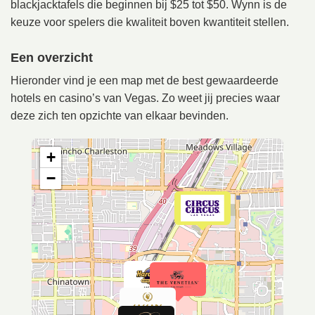
blackjacktafels die beginnen bij $25 tot $50. Wynn is de
keuze voor spelers die kwaliteit boven kwantiteit stellen.
Een overzicht
Hieronder vind je een map met de best gewaardeerde
hotels en casino’s van Vegas. Zo weet jij precies waar
deze zich ten opzichte van elkaar bevinden.
+
−