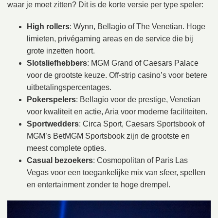
waar je moet zitten? Dit is de korte versie per type speler:
High rollers
: Wynn, Bellagio of The Venetian. Hoge
limieten, privégaming areas en de service die bij
grote inzetten hoort.
Slotsliefhebbers
: MGM Grand of Caesars Palace
voor de grootste keuze. Off-strip casino’s voor betere
uitbetalingspercentages.
Pokerspelers
: Bellagio voor de prestige, Venetian
voor kwaliteit en actie, Aria voor moderne faciliteiten.
Sportwedders
: Circa Sport, Caesars Sportsbook of
MGM’s BetMGM Sportsbook zijn de grootste en
meest complete opties.
Casual bezoekers
: Cosmopolitan of Paris Las
Vegas voor een toegankelijke mix van sfeer, spellen
en entertainment zonder te hoge drempel.