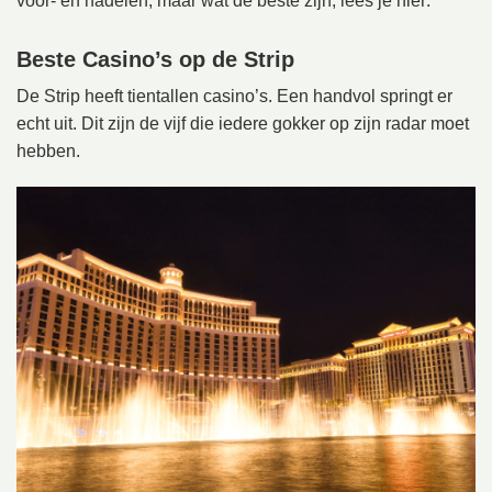
voor- en nadelen, maar wat de beste zijn, lees je hier:
Beste Casino’s op de Strip
De Strip heeft tientallen casino’s. Een handvol springt er
echt uit. Dit zijn de vijf die iedere gokker op zijn radar moet
hebben.