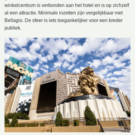
winkelcentrum is verbonden aan het hotel en is op zichzelf
al een attractie. Minimale inzetten zijn vergelijkbaar met
Bellagio. De sfeer is iets toegankelijker voor een breder
publiek.