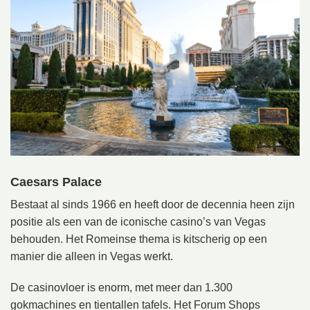
Caesars Palace
Bestaat al sinds 1966 en heeft door de decennia heen zijn
positie als een van de iconische casino’s van Vegas
behouden. Het Romeinse thema is kitscherig op een
manier die alleen in Vegas werkt.
De casinovloer is enorm, met meer dan 1.300
gokmachines en tientallen tafels. Het Forum Shops