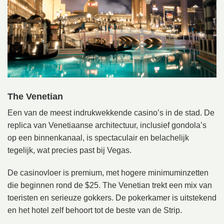
The Venetian
Een van de meest indrukwekkende casino’s in de stad. De
replica van Venetiaanse architectuur, inclusief gondola’s
op een binnenkanaal, is spectaculair en belachelijk
tegelijk, wat precies past bij Vegas.
De casinovloer is premium, met hogere minimuminzetten
die beginnen rond de $25. The Venetian trekt een mix van
toeristen en serieuze gokkers. De pokerkamer is uitstekend
en het hotel zelf behoort tot de beste van de Strip.