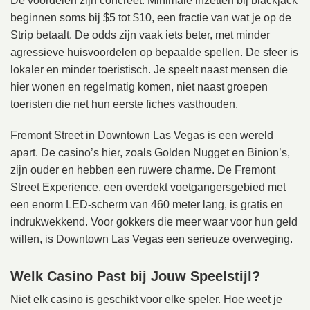
De voordelen zijn concreet. Minimale inzetten bij blackjack
beginnen soms bij $5 tot $10, een fractie van wat je op de
Strip betaalt. De odds zijn vaak iets beter, met minder
agressieve huisvoordelen op bepaalde spellen. De sfeer is
lokaler en minder toeristisch. Je speelt naast mensen die
hier wonen en regelmatig komen, niet naast groepen
toeristen die net hun eerste fiches vasthouden.
Fremont Street in Downtown Las Vegas is een wereld
apart. De casino’s hier, zoals Golden Nugget en Binion’s,
zijn ouder en hebben een ruwere charme. De Fremont
Street Experience, een overdekt voetgangersgebied met
een enorm LED-scherm van 460 meter lang, is gratis en
indrukwekkend. Voor gokkers die meer waar voor hun geld
willen, is Downtown Las Vegas een serieuze overweging.
Welk Casino Past bij Jouw Speelstijl?
Niet elk casino is geschikt voor elke speler. Hoe weet je