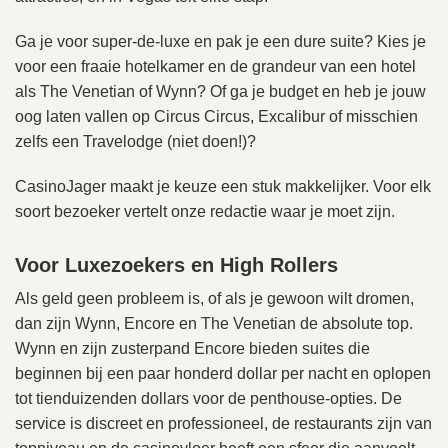
Ga je voor super-de-luxe en pak je een dure suite? Kies je
voor een fraaie hotelkamer en de grandeur van een hotel
als The Venetian of Wynn? Of ga je budget en heb je jouw
oog laten vallen op Circus Circus, Excalibur of misschien
zelfs een Travelodge (niet doen!)?
CasinoJager maakt je keuze een stuk makkelijker. Voor elk
soort bezoeker vertelt onze redactie waar je moet zijn.
Voor Luxezoekers en High Rollers
Als geld geen probleem is, of als je gewoon wilt dromen,
dan zijn Wynn, Encore en The Venetian de absolute top.
Wynn en zijn zusterpand Encore bieden suites die
beginnen bij een paar honderd dollar per nacht en oplopen
tot tienduizenden dollars voor de penthouse-opties. De
service is discreet en professioneel, de restaurants zijn van