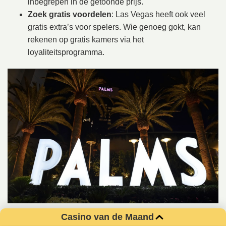
inbegrepen in de getoonde prijs.
Zoek gratis voordelen
: Las Vegas heeft ook veel
gratis extra’s voor spelers. Wie genoeg gokt, kan
rekenen op gratis kamers via het
loyaliteitsprogramma.
Casino van de Maand