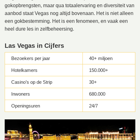
gokopbrengsten, maar qua totaalervaring en diversiteit van
aanbod staat Vegas nog altijd bovenaan. Het is niet alleen
een gokbestemming. Het is een fenomeen, en vaak een
heel dure les in zelfbeheersing.
Las Vegas in Cijfers
Bezoekers per jaar
40+ miljoen
Hotelkamers
150.000+
Casino’s op de Strip
30+
Inwoners
680.000
Openingsuren
24/7