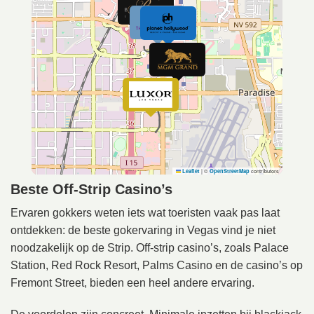
|
©
contributors
Leaflet
OpenStreetMap
Beste Off-Strip Casino’s
Ervaren gokkers weten iets wat toeristen vaak pas laat
ontdekken: de beste gokervaring in Vegas vind je niet
noodzakelijk op de Strip. Off-strip casino’s, zoals Palace
Station, Red Rock Resort, Palms Casino en de casino’s op
Fremont Street, bieden een heel andere ervaring.