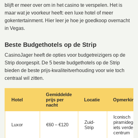
blijft er meer over om in het casino te verspelen. Het is
maar wat je voorkeur heeft: een luxe hotel of meer
gokentertainment. Hier leer je hoe je goedkoop overnacht
in Vegas.
Beste Budgethotels op de Strip
CasinoJager heeft de opties voor budgetreizigers op de
Strip doorgespit. De 5 beste budgethotels op de Strip
bieden de beste prijs-kwaliteitverhouding voor wie toch
centraal wil zitten.
Gemiddelde
Hotel
prijs per
Locatie
Opmerking
nacht
Iconisch
Zuid-
piramidege
Luxor
€60 – €120
Strip
iets verder 
centrum