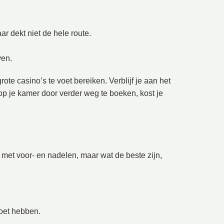
r dekt niet de hele route.
ven.
rote casino’s te voet bereiken. Verblijf je aan het
op je kamer door verder weg te boeken, kost je
 met voor- en nadelen, maar wat de beste zijn,
 moet hebben.