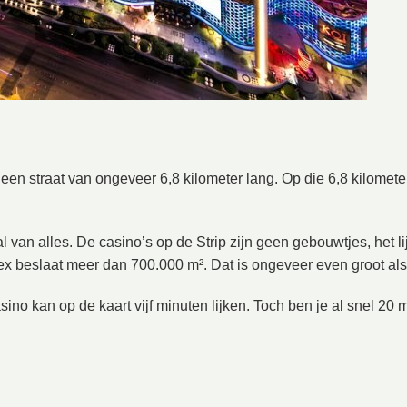
d
 een straat van ongeveer 6,8 kilometer lang. Op die 6,8 kilomet
l van alles. De casino’s op de Strip zijn geen gebouwtjes, het
 beslaat meer dan 700.000 m². Dat is ongeveer even groot als h
o kan op de kaart vijf minuten lijken. Toch ben je al snel 20 mi