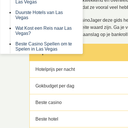
slapen, is Las Vegas indrukwekkend én overweld
Las Vegas
vertrekken met het gevoel dat ze vooral veel heb
Duurste Hotels van Las
Vegas
Dat is precies waarom CasinoJager deze gids hee
activiteiten die echt de moeite waard zijn. Ga je 
Wat Kost een Reis naar Las
Vegas?
voordat Vegas besluit een aanslag op je bankroll
Beste Casino Spellen om te
Spelen in Las Vegas
Aspect
Leukste Dingen om te Doen
in Las Vegas
Hotelprijs per nacht
Is Las Vegas Veilig?
Veelgemaakte Fouten en
Gokbudget per dag
Oplichting in Las Vegas
10 Tips om je Las Vegas-
Beste casino
Trip Onvergetelijk te Maken
Gokken in Las Vegas: Wat
Beste hotel
Je Moet Weten