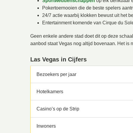
Sportweddenschappen
op elk denkbaar
Pokertoernooien die de beste spelers aant
24/7 actie waarbij klokken bewust uit het be
Entertainment komende van Cirque du Soleil
Geen enkele andere stad doet dit op deze schaal
aanbod staat Vegas nog altijd bovenaan. Het is 
Las Vegas in Cijfers
Bezoekers per jaar
Hotelkamers
Casino’s op de Strip
Inwoners