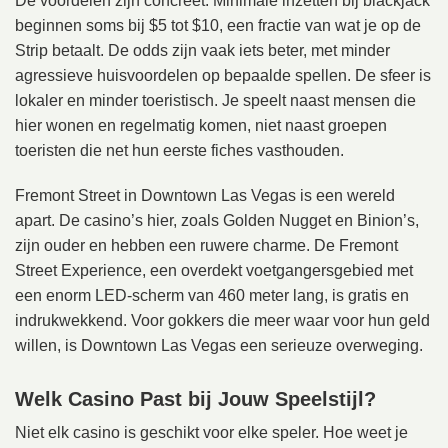
De voordelen zijn concreet. Minimale inzetten bij blackjack
beginnen soms bij $5 tot $10, een fractie van wat je op de
Strip betaalt. De odds zijn vaak iets beter, met minder
agressieve huisvoordelen op bepaalde spellen. De sfeer is
lokaler en minder toeristisch. Je speelt naast mensen die
hier wonen en regelmatig komen, niet naast groepen
toeristen die net hun eerste fiches vasthouden.
Fremont Street in Downtown Las Vegas is een wereld
apart. De casino’s hier, zoals Golden Nugget en Binion’s,
zijn ouder en hebben een ruwere charme. De Fremont
Street Experience, een overdekt voetgangersgebied met
een enorm LED-scherm van 460 meter lang, is gratis en
indrukwekkend. Voor gokkers die meer waar voor hun geld
willen, is Downtown Las Vegas een serieuze overweging.
Welk Casino Past bij Jouw Speelstijl?
Niet elk casino is geschikt voor elke speler. Hoe weet je