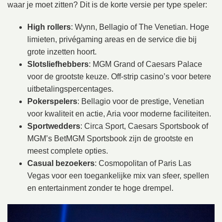
waar je moet zitten? Dit is de korte versie per type speler:
High rollers
: Wynn, Bellagio of The Venetian. Hoge
limieten, privégaming areas en de service die bij
grote inzetten hoort.
Slotsliefhebbers
: MGM Grand of Caesars Palace
voor de grootste keuze. Off-strip casino’s voor betere
uitbetalingspercentages.
Pokerspelers
: Bellagio voor de prestige, Venetian
voor kwaliteit en actie, Aria voor moderne faciliteiten.
Sportwedders
: Circa Sport, Caesars Sportsbook of
MGM’s BetMGM Sportsbook zijn de grootste en
meest complete opties.
Casual bezoekers
: Cosmopolitan of Paris Las
Vegas voor een toegankelijke mix van sfeer, spellen
en entertainment zonder te hoge drempel.