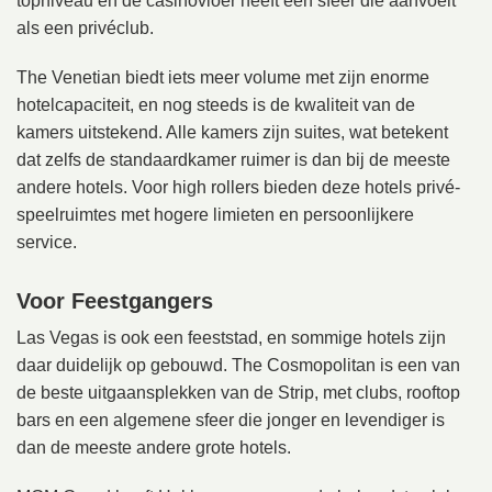
topniveau en de casinovloer heeft een sfeer die aanvoelt
als een privéclub.
The Venetian biedt iets meer volume met zijn enorme
hotelcapaciteit, en nog steeds is de kwaliteit van de
kamers uitstekend. Alle kamers zijn suites, wat betekent
dat zelfs de standaardkamer ruimer is dan bij de meeste
andere hotels. Voor high rollers bieden deze hotels privé-
speelruimtes met hogere limieten en persoonlijkere
service.
Voor Feestgangers
Las Vegas is ook een feeststad, en sommige hotels zijn
daar duidelijk op gebouwd. The Cosmopolitan is een van
de beste uitgaansplekken van de Strip, met clubs, rooftop
bars en een algemene sfeer die jonger en levendiger is
dan de meeste andere grote hotels.