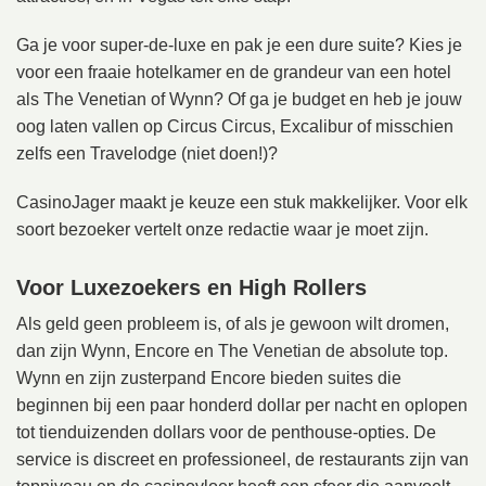
Ga je voor super-de-luxe en pak je een dure suite? Kies je
voor een fraaie hotelkamer en de grandeur van een hotel
als The Venetian of Wynn? Of ga je budget en heb je jouw
oog laten vallen op Circus Circus, Excalibur of misschien
zelfs een Travelodge (niet doen!)?
CasinoJager maakt je keuze een stuk makkelijker. Voor elk
soort bezoeker vertelt onze redactie waar je moet zijn.
Voor Luxezoekers en High Rollers
Als geld geen probleem is, of als je gewoon wilt dromen,
dan zijn Wynn, Encore en The Venetian de absolute top.
Wynn en zijn zusterpand Encore bieden suites die
beginnen bij een paar honderd dollar per nacht en oplopen
tot tienduizenden dollars voor de penthouse-opties. De
service is discreet en professioneel, de restaurants zijn van