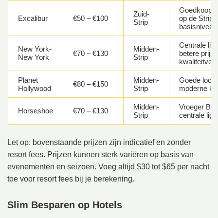
Goedkoopste
Zuid-
Excalibur
€50 – €100
op de Strip,
Strip
basisniveau
Centrale ligg
New York-
Midden-
€70 – €130
betere prijs-
New York
Strip
kwaliteitver
Planet
Midden-
Goede locat
€80 – €150
Hollywood
Strip
moderne ka
Midden-
Vroeger Ball
Horseshoe
€70 – €130
Strip
centrale ligg
Let op: bovenstaande prijzen zijn indicatief en zonder
resort fees. Prijzen kunnen sterk variëren op basis van
evenementen en seizoen. Voeg altijd $30 tot $65 per nacht
toe voor resort fees bij je berekening.
Slim Besparen op Hotels