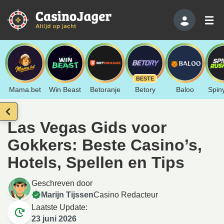
BESTE
Mama.bet
Win Beast
Betoranje
Betory
Baloo
Spin
Las Vegas Gids voor
Gokkers: Beste Casino’s,
Hotels, Spellen en Tips
Geschreven door
Marijn Tijssen
Casino Redacteur
Laatste Update:
23 juni 2026