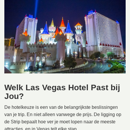
Welk Las Vegas Hotel Past bij
Jou?
De hotelkeuze is een van de belangrijkste beslissingen
van je trip. En niet alleen vanwege de prijs. De ligging op
de Strip bepaalt hoe ver je moet lopen naar de meeste
attracties, en in Vegas telt elke stap.