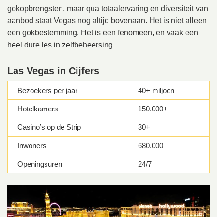
gokopbrengsten, maar qua totaalervaring en diversiteit van
aanbod staat Vegas nog altijd bovenaan. Het is niet alleen
een gokbestemming. Het is een fenomeen, en vaak een
heel dure les in zelfbeheersing.
Las Vegas in Cijfers
Bezoekers per jaar
40+ miljoen
Hotelkamers
150.000+
Casino’s op de Strip
30+
Inwoners
680.000
Openingsuren
24/7