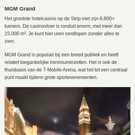
MGM Grand
Het grootste hotelcasino op de Strip met zijn 6.800+
kamers. De casinovloer is ronduit enorm, met meer dan
15.000 m². Je kunt hier uren rondlopen zonder alles te
zien.
MGM Grand is populair bij een breed publiek en heeft
relatief toegankelijke minimuminzetten. Het is ook de
thuisbasis van de T-Mobile Arena, wat het tot een centraal
punt maakt tijdens grote sportevenementen.