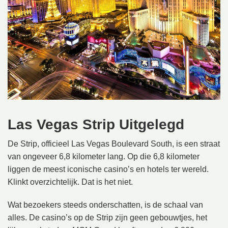
Las Vegas Strip Uitgelegd
De Strip, officieel Las Vegas Boulevard South, is een straat
van ongeveer 6,8 kilometer lang. Op die 6,8 kilometer
liggen de meest iconische casino’s en hotels ter wereld.
Klinkt overzichtelijk. Dat is het niet.
Wat bezoekers steeds onderschatten, is de schaal van
alles. De casino’s op de Strip zijn geen gebouwtjes, het