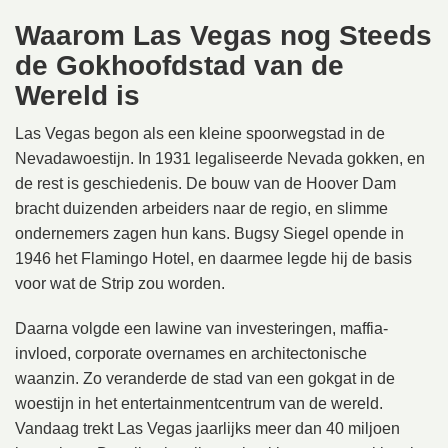
Waarom Las Vegas nog Steeds
de Gokhoofdstad van de
Wereld is
Las Vegas begon als een kleine spoorwegstad in de
Nevadawoestijn. In 1931 legaliseerde Nevada gokken, en
de rest is geschiedenis. De bouw van de Hoover Dam
bracht duizenden arbeiders naar de regio, en slimme
ondernemers zagen hun kans. Bugsy Siegel opende in
1946 het Flamingo Hotel, en daarmee legde hij de basis
voor wat de Strip zou worden.
Daarna volgde een lawine van investeringen, maffia-
invloed, corporate overnames en architectonische
waanzin. Zo veranderde de stad van een gokgat in de
woestijn in het entertainmentcentrum van de wereld.
Vandaag trekt Las Vegas jaarlijks meer dan 40 miljoen