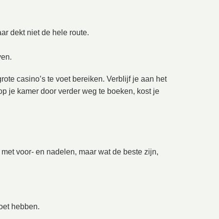
r dekt niet de hele route.
ven.
rote casino’s te voet bereiken. Verblijf je aan het
op je kamer door verder weg te boeken, kost je
 met voor- en nadelen, maar wat de beste zijn,
 moet hebben.