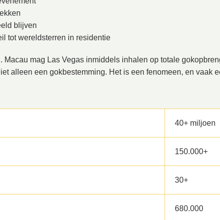
 evenement
rekken
eld blijven
 tot wereldsterren in residentie
. Macau mag Las Vegas inmiddels inhalen op totale gokopbrengs
niet alleen een gokbestemming. Het is een fenomeen, en vaak ee
40+ miljoen
150.000+
30+
680.000