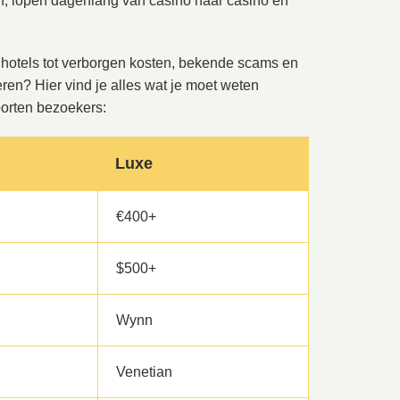
n, lopen dagenlang van casino naar casino en
 hotels tot verborgen kosten, bekende scams en
teren? Hier vind je alles wat je moet weten
oorten bezoekers:
Luxe
€400+
$500+
Wynn
Venetian