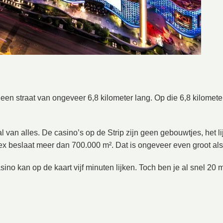
d
 een straat van ongeveer 6,8 kilometer lang. Op die 6,8 kilomet
l van alles. De casino’s op de Strip zijn geen gebouwtjes, het
 beslaat meer dan 700.000 m². Dat is ongeveer even groot als h
o kan op de kaart vijf minuten lijken. Toch ben je al snel 20 mi