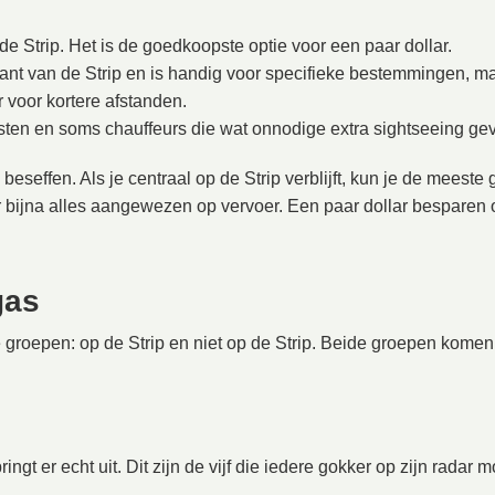
de Strip. Het is de goedkoopste optie voor een paar dollar.
ant van de Strip en is handig voor specifieke bestemmingen, maa
 voor kortere afstanden.
osten en soms chauffeurs die wat onnodige extra sightseeing ge
eseffen. Als je centraal op de Strip verblijft, kun je de meeste g
oor bijna alles aangewezen op vervoer. Een paar dollar besparen 
gas
e groepen: op de Strip en niet op de Strip. Beide groepen komen
ingt er echt uit. Dit zijn de vijf die iedere gokker op zijn radar