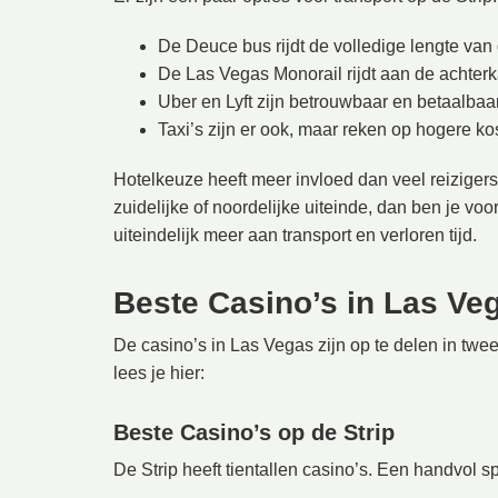
De Deuce bus rijdt de volledige lengte van 
De Las Vegas Monorail rijdt aan de achterk
Uber en Lyft zijn betrouwbaar en betaalbaar
Taxi’s zijn er ook, maar reken op hogere k
Hotelkeuze heeft meer invloed dan veel reizigers b
zuidelijke of noordelijke uiteinde, dan ben je v
uiteindelijk meer aan transport en verloren tijd.
Beste Casino’s in Las Ve
De casino’s in Las Vegas zijn op te delen in twe
lees je hier:
Beste Casino’s op de Strip
De Strip heeft tientallen casino’s. Een handvol spr